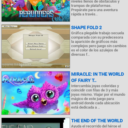
niveles llenos de obstáculos y
trampas de plataformas.
Prepárate para una aventura
rápida a través..
SHAPE FOLD 2
Gráfica plegable trabajo secuela
comparada con su predecesora
la aparición de gráficos más
complejos pero juego sin cambios
es el color de los azulejos de
diversas f..
MIRACLE: IN THE WORLD
OF FAIRY T..
Intercambia joyas coloridas y
coincidir con filas de 3 y más
joyas mismo. Viajar por el mundo
mágico de este juego para
android donde cada ubicación
está dedicada a ..
THE END OF THE WORLD
Ayuda el recorrido del héroe el