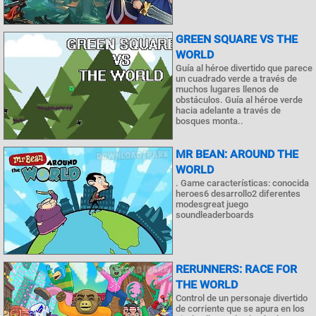
GREEN SQUARE VS THE
WORLD
Guía al héroe divertido que parece
un cuadrado verde a través de
muchos lugares llenos de
obstáculos. Guía al héroe verde
hacia adelante a través de
bosques monta..
MR BEAN: AROUND THE
WORLD
. Game características: conocida
heroes6 desarrollo2 diferentes
modesgreat juego
soundleaderboards
RERUNNERS: RACE FOR
THE WORLD
Control de un personaje divertido
de corriente que se apura en los