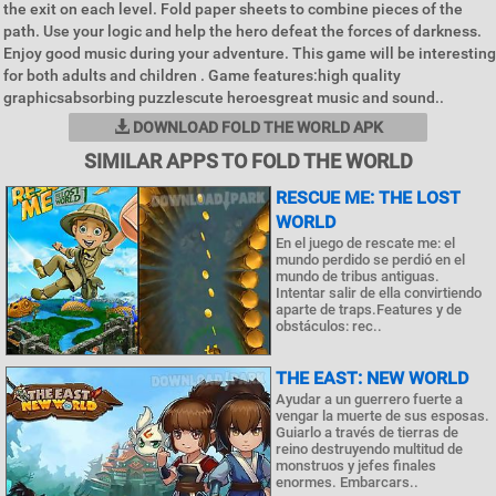
the exit on each level. Fold paper sheets to combine pieces of the
path. Use your logic and help the hero defeat the forces of darkness.
Enjoy good music during your adventure. This game will be interesting
for both adults and children . Game features:high quality
graphicsabsorbing puzzlescute heroesgreat music and sound..
DOWNLOAD FOLD THE WORLD APK
SIMILAR APPS TO FOLD THE WORLD
RESCUE ME: THE LOST
WORLD
En el juego de rescate me: el
mundo perdido se perdió en el
mundo de tribus antiguas.
Intentar salir de ella convirtiendo
aparte de traps.Features y de
obstáculos: rec..
THE EAST: NEW WORLD
Ayudar a un guerrero fuerte a
vengar la muerte de sus esposas.
Guiarlo a través de tierras de
reino destruyendo multitud de
monstruos y jefes finales
enormes. Embarcars..