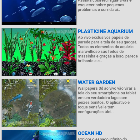
Assista coloreful água-vivas e
esquecer sobre pequenos
problemas e corrida ci..
PLASTICINE AQUARIUM
Ao vivo exclusivos papéis de
parede para a tela de seu gadget.
Todos os elementos do aquário
maravilhoso são feitos de
massinha e graças a isso, parece
brilhante e c..
WATER GARDEN
Wallpapers 3d ao vivo vão virar a
tela do seu smartphone ou tablet
em um verdadeiro lago com
peixes bonitos. O aplicativo é
toque sensível e tem
configurações útei..
OCEAN HD
Explore o espaço infinito do