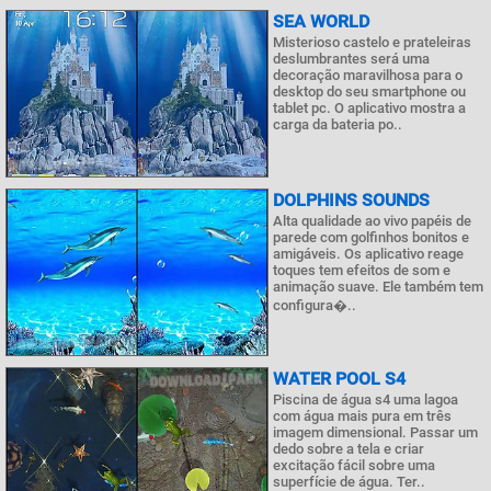
SEA WORLD
Misterioso castelo e prateleiras
deslumbrantes será uma
decoração maravilhosa para o
desktop do seu smartphone ou
tablet pc. O aplicativo mostra a
carga da bateria po..
DOLPHINS SOUNDS
Alta qualidade ao vivo papéis de
parede com golfinhos bonitos e
amigáveis. Os aplicativo reage
toques tem efeitos de som e
animação suave. Ele também tem
configura�..
WATER POOL S4
Piscina de água s4 uma lagoa
com água mais pura em três
imagem dimensional. Passar um
dedo sobre a tela e criar
excitação fácil sobre uma
superfície de água. Ter..