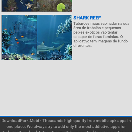
SHARK REEF
Tubarões maus vão nadar na sua
área de trabalho e pequenos
peixes exóticos vão tentar
escapar de feras famintas. O
aplicativo tem imagens de fundo
diferentes.
DownloadPark.Mobi - Thousands high quality free mobile apk apps in
one place. We always try to add only the most addictive apps for