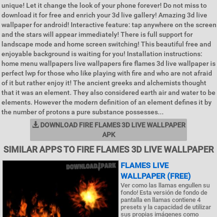
unique! Let it change the look of your phone forever! Do not miss to
download it for free and enrich your 3d live gallery! Amazing 3d live
wallpaper for android! Interactive feature: tap anywhere on the screen
and the stars will appear immediately! There is full support for
landscape mode and home screen switching! This beautiful free and
enjoyable background is waiting for you! Installation instructions:
home menu wallpapers live wallpapers fire flames 3d live wallpaper is
perfect lwp for those who like playing with fire and who are not afraid
of it but rather enjoy it! The ancient greeks and alchemists thought
that it was an element. They also considered earth air and water to be
elements. However the modern definition of an element defines it by
the number of protons a pure substance possesses...
DOWNLOAD FIRE FLAMES 3D LIVE WALLPAPER
APK
SIMILAR APPS TO FIRE FLAMES 3D LIVE WALLPAPER
FLAMES LIVE
WALLPAPER (FREE)
Ver como las llamas engullen su
fondo! Esta versión de fondo de
pantalla en llamas contiene 4
presets y la capacidad de utilizar
sus propias imágenes como