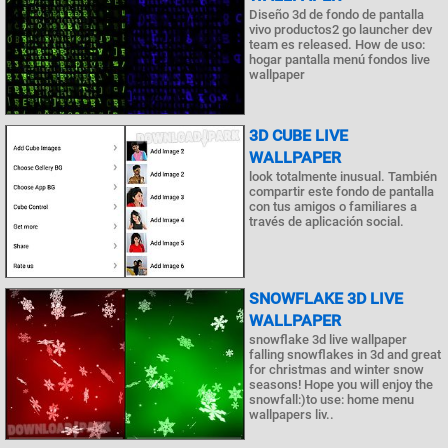
Diseño 3d de fondo de pantalla
vivo productos2 go launcher dev
team es released. How de uso:
hogar pantalla menú fondos live
wallpaper
3D CUBE LIVE
WALLPAPER
look totalmente inusual. También
compartir este fondo de pantalla
con tus amigos o familiares a
través de aplicación social.
SNOWFLAKE 3D LIVE
WALLPAPER
snowflake 3d live wallpaper
falling snowflakes in 3d and great
for christmas and winter snow
seasons! Hope you will enjoy the
snowfall:)to use: home menu
wallpapers liv..