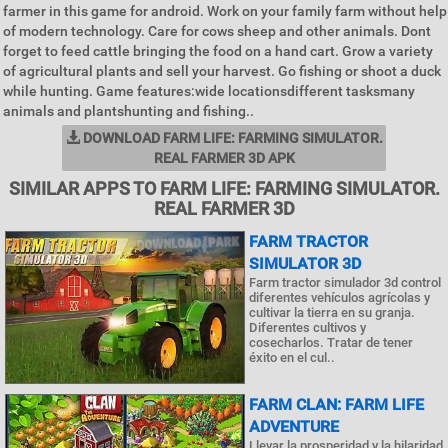
farmer in this game for android. Work on your family farm without help
of modern technology. Care for cows sheep and other animals. Dont
forget to feed cattle bringing the food on a hand cart. Grow a variety
of agricultural plants and sell your harvest. Go fishing or shoot a duck
while hunting. Game features:wide locationsdifferent tasksmany
animals and plantshunting and fishing..
DOWNLOAD FARM LIFE: FARMING SIMULATOR.
REAL FARMER 3D APK
SIMILAR APPS TO FARM LIFE: FARMING SIMULATOR.
REAL FARMER 3D
FARM TRACTOR
SIMULATOR 3D
Farm tractor simulador 3d control
diferentes vehículos agrícolas y
cultivar la tierra en su granja.
Diferentes cultivos y
cosecharlos. Tratar de tener
éxito en el cul..
FARM CLAN: FARM LIFE
ADVENTURE
Llevar la prosperidad y la hilaridad