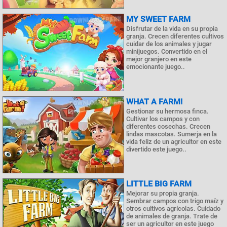
MY SWEET FARM
Disfrutar de la vida en su propia
granja. Crecen diferentes cultivos
cuidar de los animales y jugar
minijuegos. Convertido en el
mejor granjero en este
emocionante juego..
WHAT A FARM!
Gestionar su hermosa finca.
Cultivar los campos y con
diferentes cosechas. Crecen
lindas mascotas. Sumerja en la
vida feliz de un agricultor en este
divertido este juego..
LITTLE BIG FARM
Mejorar su propia granja.
Sembrar campos con trigo maíz y
otros cultivos agrícolas. Cuidado
de animales de granja. Trate de
ser un agricultor en este juego