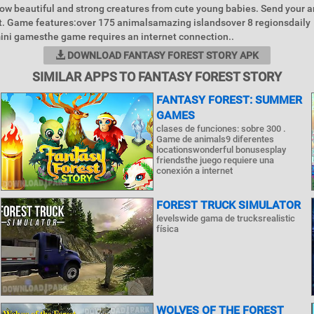
row beautiful and strong creatures from cute young babies. Send your a
t. Game features:over 175 animalsamazing islandsover 8 regionsdaily
ni gamesthe game requires an internet connection..
DOWNLOAD FANTASY FOREST STORY APK
SIMILAR APPS TO FANTASY FOREST STORY
FANTASY FOREST: SUMMER
GAMES
clases de funciones: sobre 300 .
Game de animals9 diferentes
locationswonderful bonusesplay
friendsthe juego requiere una
conexión a internet
FOREST TRUCK SIMULATOR
levelswide gama de trucksrealistic
física
WOLVES OF THE FOREST