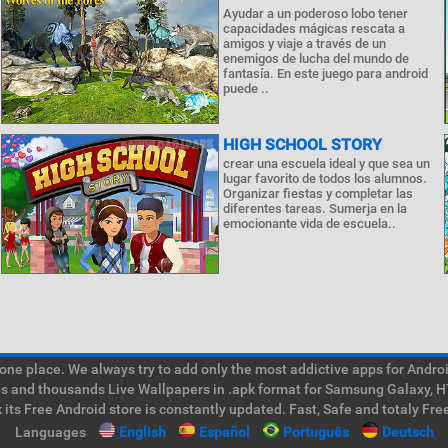
Ayudar a un poderoso lobo tener
capacidades mágicas rescata a
amigos y viaje a través de un
enemigos de lucha del mundo de
fantasía. En este juego para android
puede ..
HIGH SCHOOL STORY
crear una escuela ideal y que sea un
lugar favorito de todos los alumnos.
Organizar fiestas y completar las
diferentes tareas. Sumerja en la
emocionante vida de escuela..
e place. We always try to add only the most addictive apps for Android
ps and thousands Live Wallpapers in .apk format for Samsung Galaxy, H
its Free Android store is constantly updated. Fast, Safe and totaly Fre
Languages
English
Español
Português
Deutsch