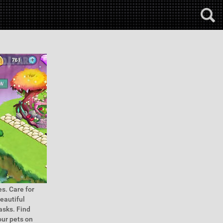
s. Care for
eautiful
asks. Find
our pets on