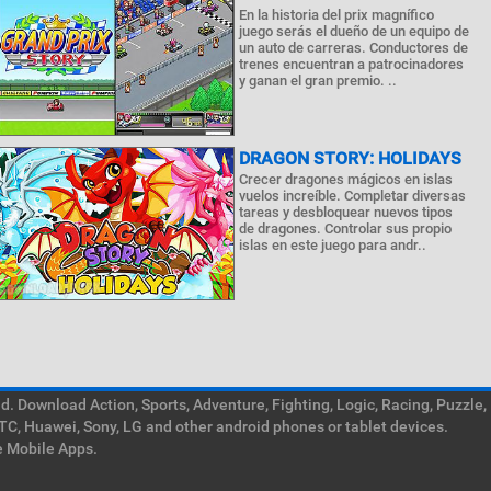
En la historia del prix magnífico
juego serás el dueño de un equipo de
un auto de carreras. Conductores de
trenes encuentran a patrocinadores
y ganan el gran premio. ..
DRAGON STORY: HOLIDAYS
Crecer dragones mágicos en islas
vuelos increíble. Completar diversas
tareas y desbloquear nuevos tipos
de dragones. Controlar sus propio
islas en este juego para andr..
. Download Action, Sports, Adventure, Fighting, Logic, Racing, Puzzle,
TC, Huawei, Sony, LG and other android phones or tablet devices.
e Mobile Apps.