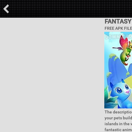
FANTASY
FREE APK FIL
The descriptio
your pets buil
islands in the
fantastic anim