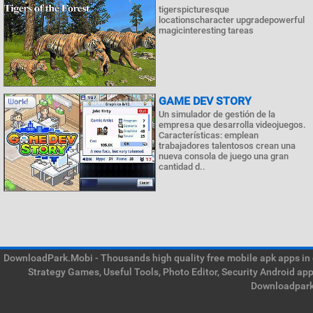
tigerspicturesque
locationscharacter upgradepowerful
magicinteresting tareas
GAME DEV STORY
Un simulador de gestión de la
empresa que desarrolla videojuegos.
Características: emplean
trabajadores talentosos crean una
nueva consola de juego una gran
cantidad d..
DownloadPark.Mobi - Thousands high quality free mobile apk apps in on
Strategy Games, Useful Tools, Photo Editor, Security Android ap
Downloadpark 