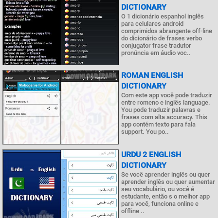
DICTIONARY
O 1 dicionário espanhol inglês
para celulares android
comprimidos abrangente off-line
do dicionário de frases verbo
conjugator frase tradutor
pronúncia em áudio voc..
ROMAN ENGLISH
DICTIONARY
Com este app você pode traduzir
entre romeno e inglês language.
You pode traduzir palavras e
frases com alta accuracy. This
app contém texto para fala
support. You po..
URDU 2 ENGLISH
DICTIONARY
Se você aprender inglês ou quer
aprender inglês ou quer aumentar
seu vocabulário, ou você é
estudante, então s o melhor app
para você, funciona online e
offline ..