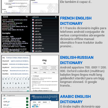
Ele também é capaz d..
FRENCH ENGLISH
DICTIONARY
O 1 francês dicionário inglês para
telefones android conjugador de
verbos comprimidos abrangente
dicionário offline manual
idiomático frase tradutor áudio
pronúnc..
ENGLISH-RUSSIAN
DICTIONARY
Android appstore 700. 000! ! ! 200.
000. Oxford colordict (multitran)
babylon lingvo lingva multi lang
goldendict stardict para um bigg
longman slovoed. O google
transla..
ARABIC ENGLISH
DICTIONARY
O Árabe inglês dicionário app