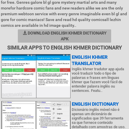
for free. Genres galore bl gl gore mystery martial arts and many
morefor hardcore comic fans and new readers alike we are the only
premium webtoon service with every genre imaginable even bl gl and
gore for comic maniacs! Save and read hd quality comicsall lezhin
comics are available in hd image quality..
DOWNLOAD ENGLISH KHMER DICTIONARY
APK
SIMILAR APPS TO ENGLISH KHMER DICTIONARY
ENGLISH KHMER
TRANSLATOR
Inglês khmer tradutor app ajuda
você traduzir todo o tipo de
palavras e frases em línguas
khmer que fazem você fácil de
entender palavra inglês ou
sentences. Featu..
ENGLISH DICTIONARY
Dicionário inglês móvel não é
apenas um dicionário de
significados que 39 ferramenta
sa que fornece conteúdo
detalhado com amostras de uso.