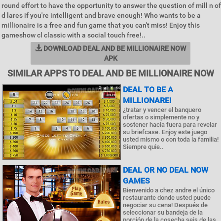
round effort to have the opportunity to answer the question of mill n of
d lares if you're intelligent and brave enough! Who wants to be a
millionaire is a free and fun game that you can't miss! Enjoy this
gameshow cl classic with a social touch free!..
DOWNLOAD DEAL AND BE MILLIONAIRE NOW
APK
SIMILAR APPS TO DEAL AND BE MILLIONAIRE NOW
DEAL TO BE A
MILLIONARE!
¿tratar y vencer el banquero
ofertas o simplemente no y
sostener hacia fuera para revelar
su briefcase. Enjoy este juego
usted mismo o con toda la familia!
Siempre quie..
DEAL OR NO DEAL NOW
GAMES
Bienvenido a chez andre el único
restaurante donde usted puede
negociar su cena! Después de
seleccionar su bandeja de la
porción de la cosecha seis de las