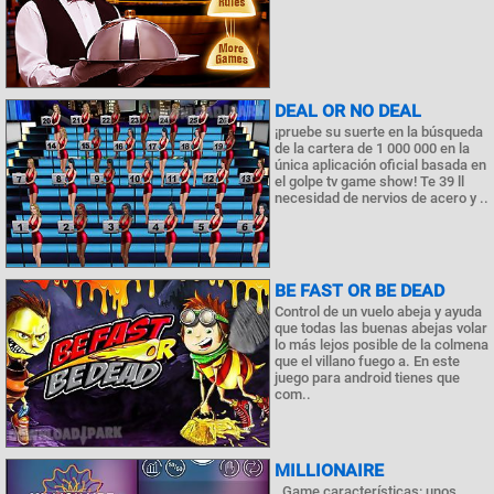
DEAL OR NO DEAL
¡pruebe su suerte en la búsqueda
de la cartera de 1 000 000 en la
única aplicación oficial basada en
el golpe tv game show! Te 39 ll
necesidad de nervios de acero y ..
BE FAST OR BE DEAD
Control de un vuelo abeja y ayuda
que todas las buenas abejas volar
lo más lejos posible de la colmena
que el villano fuego a. En este
juego para android tienes que
com..
MILLIONAIRE
. Game características: unos