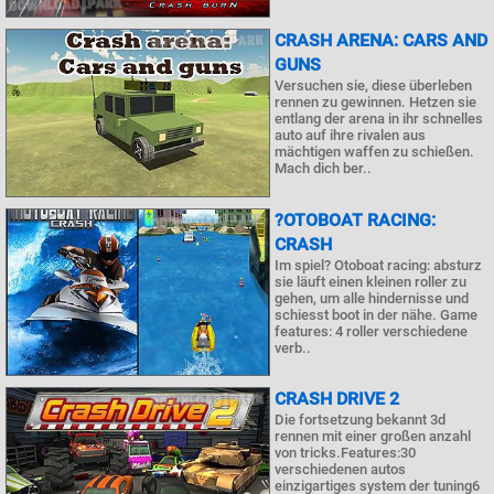
CRASH ARENA: CARS AND
GUNS
Versuchen sie, diese überleben
rennen zu gewinnen. Hetzen sie
entlang der arena in ihr schnelles
auto auf ihre rivalen aus
mächtigen waffen zu schießen.
Mach dich ber..
?OTOBOAT RACING:
CRASH
Im spiel? Otoboat racing: absturz
sie läuft einen kleinen roller zu
gehen, um alle hindernisse und
schiesst boot in der nähe. Game
features: 4 roller verschiedene
verb..
CRASH DRIVE 2
Die fortsetzung bekannt 3d
rennen mit einer großen anzahl
von tricks.Features:30
verschiedenen autos
einzigartiges system der tuning6