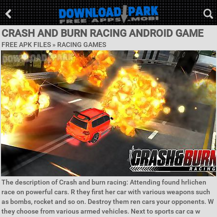
CRASH AND BURN RACING ANDROID GAME
FREE APK FILES »
RACING GAMES
The description of Crash and burn racing: Attending found hrlichen
race on powerful cars. R they first her car with various weapons such
as bombs, rocket and so on. Destroy them ren cars your opponents. W
they choose from various armed vehicles. Next to sports car ca w