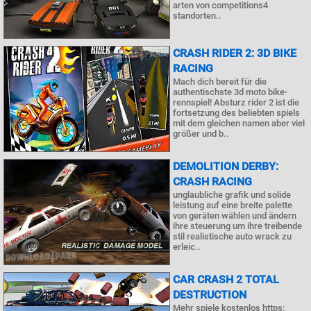
arten von competitions4
standorten..
CRASH RIDER 2: 3D BIKE
RACING
Mach dich bereit für die
authentischste 3d moto bike-
rennspiel! Absturz rider 2 ist die
fortsetzung des beliebten spiels
mit dem gleichen namen aber viel
größer und b..
DEMOLITION DERBY:
CRASH RACING
unglaubliche grafik und solide
leistung auf eine breite palette
von geräten wählen und ändern
ihre steuerung um ihre treibende
stil realistische auto wrack zu
erleic..
CAR CRASH 2 TOTAL
DESTRUCTION
Mehr spiele kostenlos https: