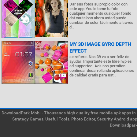
Dar sus fotos su propio color con
este app.You lo tome tu foto
cualquier momento cualquier fondo
dnt cauteloso ahora usted puede
cambiar de color fácilmente a través
d..
MY 3D IMAGE GYRO DEPTH
EFFECT
se refiere. Nos 39 va a ser feliz de
ayudar! Importante este libre lwp es
ad supported. Ads nos permiten
continuar desarrollando aplicaciones
de calidad gratis para ust..
DownloadPark.Mobi - Thousands high quality free mobile apk apps in on
Strategy Games, Useful Tools, Photo Editor, Security Android ap
Downloadpark 