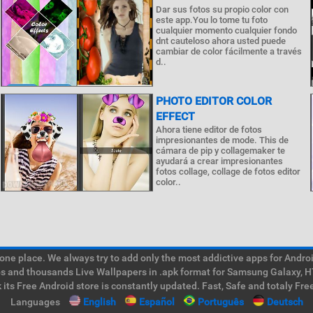
Dar sus fotos su propio color con
este app.You lo tome tu foto
cualquier momento cualquier fondo
dnt cauteloso ahora usted puede
cambiar de color fácilmente a través
d..
PHOTO EDITOR COLOR
EFFECT
Ahora tiene editor de fotos
impresionantes de mode. This de
cámara de pip y collagemaker te
ayudará a crear impresionantes
fotos collage, collage de fotos editor
color..
e place. We always try to add only the most addictive apps for Android
ps and thousands Live Wallpapers in .apk format for Samsung Galaxy, H
its Free Android store is constantly updated. Fast, Safe and totaly Fre
Languages
English
Español
Português
Deutsch