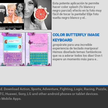
Esta potente aplicación te permite
hacer color splash (fx blanco y
negro parcial) efecto en la foto muy
fácil de tocar la pantalla! Elije foto
vuelta negro blanco y el..
COLOR BUTTERFLY IMAGE
KEYBOARD
¡prepárate para una increíble
experiencia de teclado mariposa!
Hemos diseñado temas fantásticos
que va a adorar todos los días! Don t
espere un momento más para e..
. Download Action, Sports, Adventure, Fighting, Logic, Racing, Puzzle,
TC, Huawei, Sony, LG and other android phones or tablet devices.
e Mobile Apps.