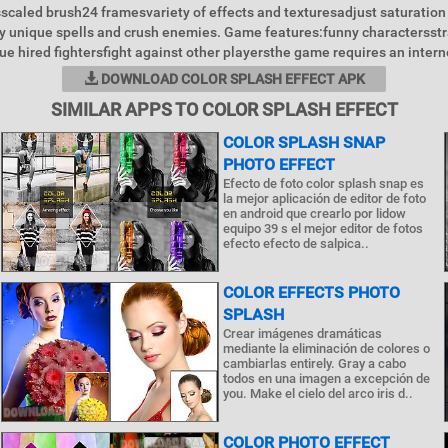
scaled brush24 framesvariety of effects and texturesadjust saturation
ly unique spells and crush enemies. Game features:funny charactersst
e hired fightersfight against other playersthe game requires an intern
DOWNLOAD COLOR SPLASH EFFECT APK
SIMILAR APPS TO COLOR SPLASH EFFECT
COLOR SPLASH SNAP
PHOTO EFFECT
Efecto de foto color splash snap es
la mejor aplicación de editor de foto
en android que crearlo por lidow
equipo 39 s el mejor editor de fotos
efecto efecto de salpica..
COLOR EFFECTS PHOTO
SPLASH
Crear imágenes dramáticas
mediante la eliminación de colores o
cambiarlas entirely. Gray a cabo
todos en una imagen a excepción de
you. Make el cielo del arco iris d..
COLOR PHOTO EFFECT