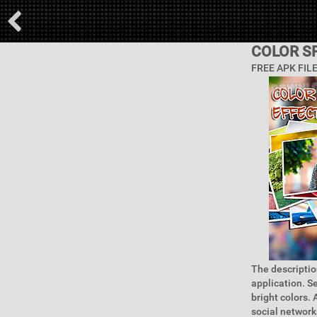
COLOR S
FREE APK FIL
The descriptio
application. S
bright colors.
social network