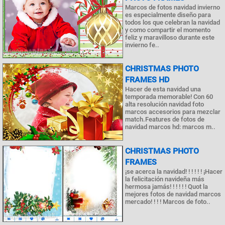
Marcos de fotos navidad invierno
es especialmente diseño para
todos los que celebran la navidad
y como compartir el momento
feliz y maravilloso durante este
invierno fe..
CHRISTMAS PHOTO
FRAMES HD
Hacer de esta navidad una
temporada memorable! Con 60
alta resolución navidad foto
marcos accesorios para mezclar
match.Features de fotos de
navidad marcos hd: marcos m..
CHRISTMAS PHOTO
FRAMES
¡se acerca la navidad! ! ! ! ! ! ¡Hacer
la felicitación navideña más
hermosa jamás! ! ! ! ! ! Quot la
mejores fotos de navidad marcos
mercado! ! ! ! Marcos de foto..