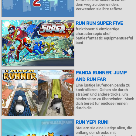
dem weg zu überwinden.
Verwenden sie ihre reflexe..
RUN RUN SUPER FIVE
funktionen: 5 einzigartige
charactersepic chef
battlesfantastic equipmentuseful
boni
PANDA RUNNER: JUMP
AND RUN FAR
Eine lustige laufenden panda zu
kontrollieren. Gehen sie durch
straßen und andere tricks, um
hindernisse zu überwinden. Mach
dich bereit für endlose rennen
durch die ..
RUN YEPI RUN!
Steuern sie eine lustige alien, die
entlang der strecke mit