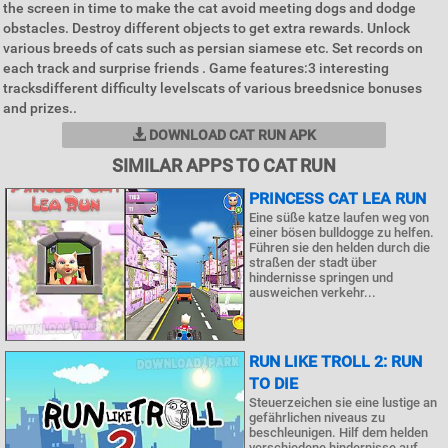
the screen in time to make the cat avoid meeting dogs and dodge
obstacles. Destroy different objects to get extra rewards. Unlock
various breeds of cats such as persian siamese etc. Set records on
each track and surprise friends . Game features:3 interesting
tracksdifferent difficulty levelscats of various breedsnice bonuses
and prizes..
DOWNLOAD CAT RUN APK
SIMILAR APPS TO CAT RUN
PRINCESS CAT LEA RUN
Eine süße katze laufen weg von
einer bösen bulldogge zu helfen.
Führen sie den helden durch die
straßen der stadt über
hindernisse springen und
ausweichen verkehr...
RUN LIKE TROLL 2: RUN
TO DIE
Steuerzeichen sie eine lustige an
gefährlichen niveaus zu
beschleunigen. Hilf dem helden
verschiedene hindernisse auf