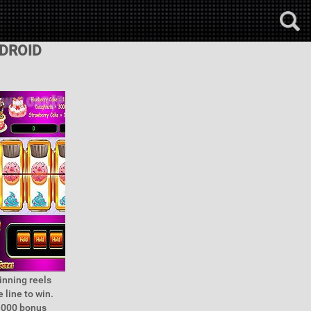
DROID
inning reels
line to win.
3000 bonus