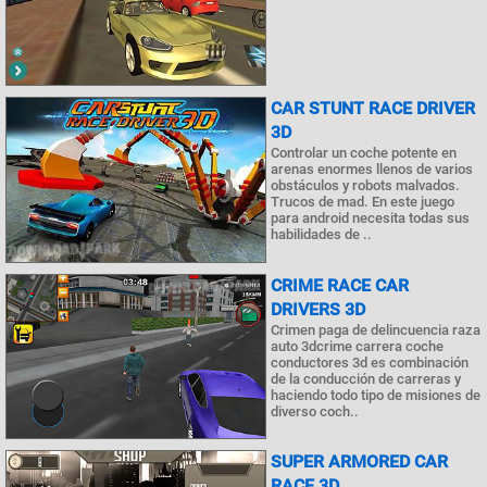
CAR STUNT RACE DRIVER
3D
Controlar un coche potente en
arenas enormes llenos de varios
obstáculos y robots malvados.
Trucos de mad. En este juego
para android necesita todas sus
habilidades de ..
CRIME RACE CAR
DRIVERS 3D
Crimen paga de delincuencia raza
auto 3dcrime carrera coche
conductores 3d es combinación
de la conducción de carreras y
haciendo todo tipo de misiones de
diverso coch..
SUPER ARMORED CAR
RACE 3D