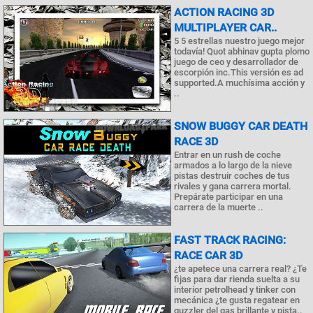
ACTION RACING 3D
MULTIPLAYER CAR..
5 5 estrellas nuestro juego mejor
todavía! Quot abhinav gupta plomo
juego de ceo y desarrollador de
escorpión inc.This versión es ad
supported.A muchísima acción y
..
SNOW BUGGY CAR DEATH
RACE 3D
Entrar en un rush de coche
armados a lo largo de la nieve
pistas destruir coches de tus
rivales y gana carrera mortal.
Prepárate participar en una
carrera de la muerte ..
FAST TRACK RACING:
RACE CAR 3D
¿te apetece una carrera real? ¿Te
fijas para dar rienda suelta a su
interior petrolhead y tinker con
mecánica ¿te gusta regatear en
guzzler del gas brillante y pista..