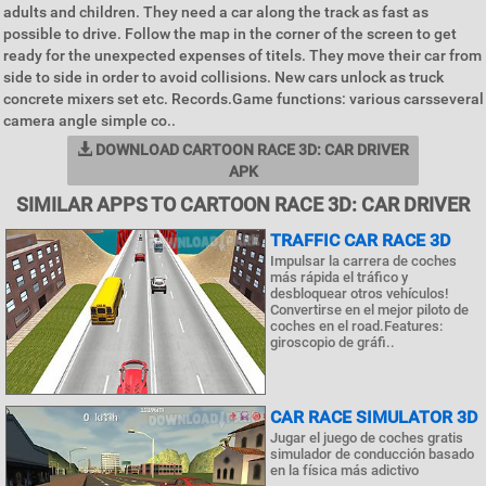
adults and children. They need a car along the track as fast as
possible to drive. Follow the map in the corner of the screen to get
ready for the unexpected expenses of titels. They move their car from
side to side in order to avoid collisions. New cars unlock as truck
concrete mixers set etc. Records.Game functions: various carsseveral
camera angle simple co..
DOWNLOAD CARTOON RACE 3D: CAR DRIVER
APK
SIMILAR APPS TO CARTOON RACE 3D: CAR DRIVER
TRAFFIC CAR RACE 3D
Impulsar la carrera de coches
más rápida el tráfico y
desbloquear otros vehículos!
Convertirse en el mejor piloto de
coches en el road.Features:
giroscopio de gráfi..
CAR RACE SIMULATOR 3D
Jugar el juego de coches gratis
simulador de conducción basado
en la física más adictivo