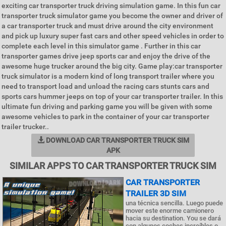
exciting car transporter truck driving simulation game. In this fun car
transporter truck simulator game you become the owner and driver of
a car transporter truck and must drive around the city environment
and pick up luxury super fast cars and other speed vehicles in order to
complete each level in this simulator game . Further in this car
transporter games drive jeep sports car and enjoy the drive of the
awesome huge trucker around the big city. Game play:car transporter
truck simulator is a modern kind of long transport trailer where you
need to transport load and unload the racing cars stunts cars and
sports cars hummer jeeps on top of your car transporter trailer. In this
ultimate fun driving and parking game you will be given with some
awesome vehicles to park in the container of your car transporter
trailer trucker..
DOWNLOAD CAR TRANSPORTER TRUCK SIM
APK
SIMILAR APPS TO CAR TRANSPORTER TRUCK SIM
CAR TRANSPORTER
TRAILER 3D SIM
una técnica sencilla. Luego puede
mover este enorme camionero
hacia su destination. You se dará
con algunos coches increíbles o