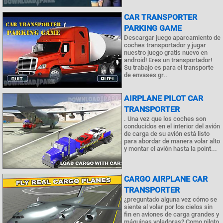
CAR TRANSPORTER
PARKING GAME
Descargar juego aparcamiento de
coches transportador y jugar
nuestro juego gratis nuevo en
android! Eres un transportador!
Su trabajo es para el transporte
de envases gr..
AIRPLANE PILOT CAR
TRANSPORTER
. Una vez que los coches son
conducidos en el interior del avión
de carga de su avión está listo
para abordar de manera volar alto
y montar el avión hasta la point...
CARGO AIRPLANE CAR
TRANSPORTER
¿preguntado alguna vez cómo se
siente al volar por los cielos sin
fin en aviones de carga grandes y
máquinas voladoras? Como piloto