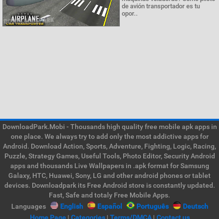
de avión transportador es tu
opor..
DownloadPark.Mobi - Thousands high quality free mobile apk apps in
one place. We always try to add only the most addictive apps for
Android. Download Action, Sports, Adventure, Fighting, Logic, Racing,
Puzzle, Strategy Games, Useful Tools, Photo Editor, Security Android
apps and thousands Live Wallpapers in .apk format for Samsung
Galaxy, HTC, Huawei, Sony, LG and other android phones or tablet
devices. Downloadpark its Free Android store is constantly updated.
Fast, Safe and totaly Free Mobile Apps.
Languages
English
Español
Português
Deutsch
Home Page
|
Categories
|
Terms/DMCA
|
Contact us