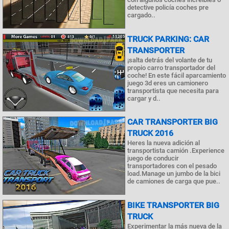
detective policía coches pre
cargado..
TRUCK PARKING: CAR
TRANSPORTER
¡salta detrás del volante de tu
propio carro transportador del
coche! En este fácil aparcamiento
juego 3d eres un camionero
transportista que necesita para
cargar y d..
CAR TRANSPORTER BIG
TRUCK 2016
Heres la nueva adición al
transportista camión .Experience
juego de conducir
transportadores con el pesado
load.Manage un jumbo de la bici
de camiones de carga que pue..
BIKE TRANSPORTER BIG
TRUCK
Experimentar la más nueva de la