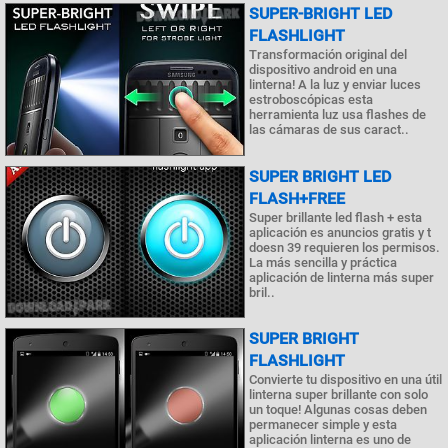
SUPER-BRIGHT LED
FLASHLIGHT
Transformación original del
dispositivo android en una
linterna! A la luz y enviar luces
estroboscópicas esta
herramienta luz usa flashes de
las cámaras de sus caract..
SUPER BRIGHT LED
FLASH+FREE
Super brillante led flash + esta
aplicación es anuncios gratis y t
doesn 39 requieren los permisos.
La más sencilla y práctica
aplicación de linterna más super
bril..
SUPER BRIGHT
FLASHLIGHT
Convierte tu dispositivo en una útil
linterna super brillante con solo
un toque! Algunas cosas deben
permanecer simple y esta
aplicación linterna es uno de