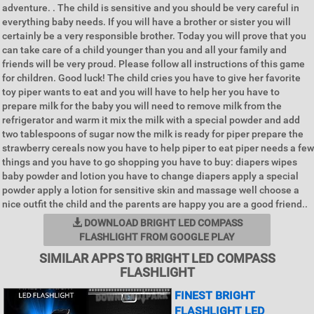
adventure. . The child is sensitive and you should be very careful in
everything baby needs. If you will have a brother or sister you will
certainly be a very responsible brother. Today you will prove that you
can take care of a child younger than you and all your family and
friends will be very proud. Please follow all instructions of this game
for children. Good luck! The child cries you have to give her favorite
toy piper wants to eat and you will have to help her you have to
prepare milk for the baby you will need to remove milk from the
refrigerator and warm it mix the milk with a special powder and add
two tablespoons of sugar now the milk is ready for piper prepare the
strawberry cereals now you have to help piper to eat piper needs a few
things and you have to go shopping you have to buy: diapers wipes
baby powder and lotion you have to change diapers apply a special
powder apply a lotion for sensitive skin and massage well choose a
nice outfit the child and the parents are happy you are a good friend..
DOWNLOAD BRIGHT LED COMPASS
FLASHLIGHT FROM GOOGLE PLAY
SIMILAR APPS TO BRIGHT LED COMPASS
FLASHLIGHT
FINEST BRIGHT
FLASHLIGHT LED