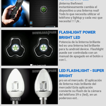
¡linterna thefinest
instantáneamente cambia el
dispositivo a una linterna real!
Todo lo que necesita utilizar el
teléfono y lightup y cada vez que
necesita! ! ! ! ¡N..
FLASHLIGHT POWER
BRIGHT LED
Potencia de la linterna brillante
led es una linterna led brillante
para tu android device. Flashlight
puede ser controlada con un
manual de apagado en el botón o
con l..
LED FLASHLIGHT - SUPER
BRIGHT
pro en el mercado. El aplicación
de linterna más brillante del
mercado! Esta aplicación
convierte su flash de la cámara
del teléfono 39 s (led), en un
poderoso est..