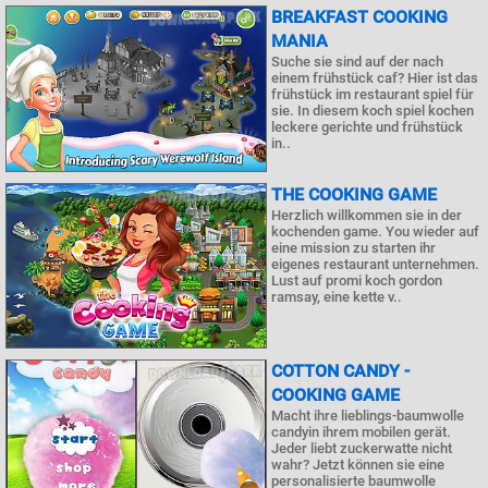
BREAKFAST COOKING
MANIA
Suche sie sind auf der nach
einem frühstück caf? Hier ist das
frühstück im restaurant spiel für
sie. In diesem koch spiel kochen
leckere gerichte und frühstück
in..
THE COOKING GAME
Herzlich willkommen sie in der
kochenden game. You wieder auf
eine mission zu starten ihr
eigenes restaurant unternehmen.
Lust auf promi koch gordon
ramsay, eine kette v..
COTTON CANDY -
COOKING GAME
Macht ihre lieblings-baumwolle
candyin ihrem mobilen gerät.
Jeder liebt zuckerwatte nicht
wahr? Jetzt können sie eine
personalisierte baumwolle