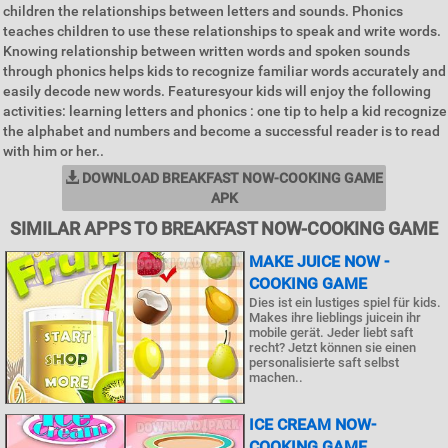
children the relationships between letters and sounds. Phonics
teaches children to use these relationships to speak and write words.
Knowing relationship between written words and spoken sounds
through phonics helps kids to recognize familiar words accurately and
easily decode new words. Featuresyour kids will enjoy the following
activities: learning letters and phonics : one tip to help a kid recognize
the alphabet and numbers and become a successful reader is to read
with him or her..
DOWNLOAD BREAKFAST NOW-COOKING GAME
APK
SIMILAR APPS TO BREAKFAST NOW-COOKING GAME
MAKE JUICE NOW -
COOKING GAME
Dies ist ein lustiges spiel für kids.
Makes ihre lieblings juicein ihr
mobile gerät. Jeder liebt saft
recht? Jetzt können sie einen
personalisierte saft selbst
machen..
ICE CREAM NOW-
COOKING GAME