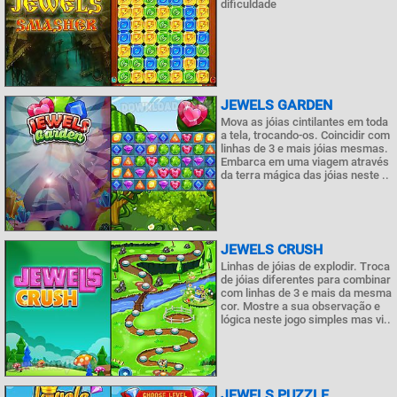
dificuldade
JEWELS GARDEN
Mova as jóias cintilantes em toda
a tela, trocando-os. Coincidir com
linhas de 3 e mais jóias mesmas.
Embarca em uma viagem através
da terra mágica das jóias neste ..
JEWELS CRUSH
Linhas de jóias de explodir. Troca
de jóias diferentes para combinar
com linhas de 3 e mais da mesma
cor. Mostre a sua observação e
lógica neste jogo simples mas vi..
JEWELS PUZZLE