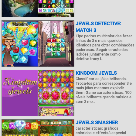
JEWELS DETECTIVE:
MATCH 3
Tipo pedras multicoloridas fazer
linhas de 3 e mais queridos
idênticos para obter combinações
poderosas. Seguir o rasto dos
ladrões juntamente com o
detetive tracy t..
KINGDOM JEWELS
Classificar as jóias brilhando.
Trocá-los para corresponder 3 e
mais jóias mesmas explodir
them.Game características: 100
níveis brilhante grande música e
som 3 mo..
JEWELS SMASHER
características: gráficos
coloridos e effects3 especial