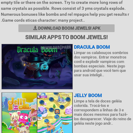
empty tile or there on the screen. Try to create more long rows of
same crystals as possible. Rows consist of 3 yms crystals explode.
Numerous bonuses like bombs and rel mpagos help you get results r
.Game cords sticas character: many project..
DOWNLOAD BOOM JEWELS! APK
SIMILAR APPS TO BOOM JEWELS!
DRACULA BOOM
Limpar os calabouços sombrios
dos vampiros. Entrar monstros
covil e explodir vampiros com
bombas especiais. Neste jogo
para android que você tem que
usar sua inteligê..
JELLY BOOM
Limpe a tela de doces geléia
colorida. Trocá-los e
correspondem a linhas de 3 e
mais doces mesmos para fazê-
los desaparecer. Viaje do reino de
geléia neste jogo andr..