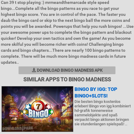
Can 39 t stop playing :) mrmeandthemarcade style speed
bingo...Complete all the bingo patterns as you race to get your
highest bingo score. You are in control of the pace. The faster you
daub the bingo card or skip to the next bingo ball the more coins and
points you will be awarded. Powerups that help you rush bingos! ...Use
your awesome power ups to complete the bingo pattern and blackout
quicker! Develop your own tactics and own the game! As you become
more skilful you will become richer with coins! Challenging bingo
cards and bingo chapters...There are nearly 100 bingo patterns to
complete. There will be much more bingo madness cards in future
updates..
DOWNLOAD BINGO MADNESS APK
SIMILAR APPS TO BINGO MADNESS
BINGO BY IGG: TOP
BINGO+SLOTS!
Die besten bingo kostenlos
erleben! Bingo von igg kombiniert
hd-grafik tonnenweise
sammelobjekte und spaß
verpackt bingo aktionen bringen
sie stundenlangen spielspaß! ..