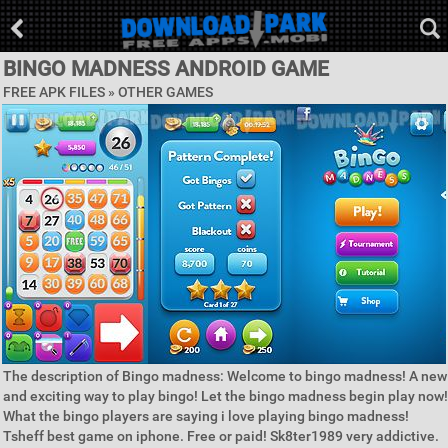
BINGO MADNESS ANDROID GAME
FREE APK FILES » OTHER GAMES
The description of Bingo madness: Welcome to bingo madness! A new
and exciting way to play bingo! Let the bingo madness begin play now!
What the bingo players are saying i love playing bingo madness!
Tsheff best game on iphone. Free or paid! Sk8ter1989 very addictive.