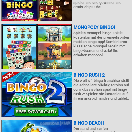
spielen sie und gewinnen sie
gratis-chips Übe..
MONOPOLY BINGO!
Spielen monopol-bingo-spiele
kostenlos mit der preisgekrönten
mobilen bingo-app! Kombinieren
klassische monopol regeln mit
bingo-boards und voila! Sie
erhalten monopol ..
BINGO RUSH 2
Die welt s 1 bingo franchise stellt
die schnellere süchtig torsion auf
dem klassischen spiel mit bingo
rush 2! Spielen sie kostenlos auf
ihrem android handys und tablet..
BINGO BEACH
Der sand und surfen