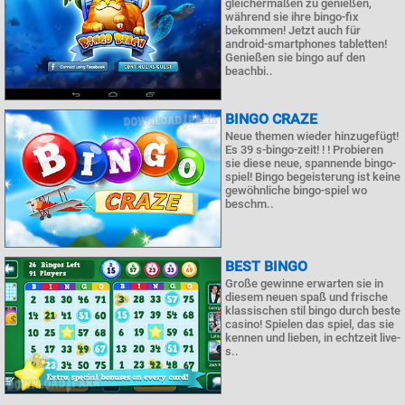
gleichermaßen zu genießen,
während sie ihre bingo-fix
bekommen! Jetzt auch für
android-smartphones tabletten!
Genießen sie bingo auf den
beachbi..
BINGO CRAZE
Neue themen wieder hinzugefügt!
Es 39 s-bingo-zeit! ! ! Probieren
sie diese neue, spannende bingo-
spiel! Bingo begeisterung ist keine
gewöhnliche bingo-spiel wo
beschm..
BEST BINGO
Große gewinne erwarten sie in
diesem neuen spaß und frische
klassischen stil bingo durch beste
casino! Spielen das spiel, das sie
kennen und lieben, in echtzeit live-
s..