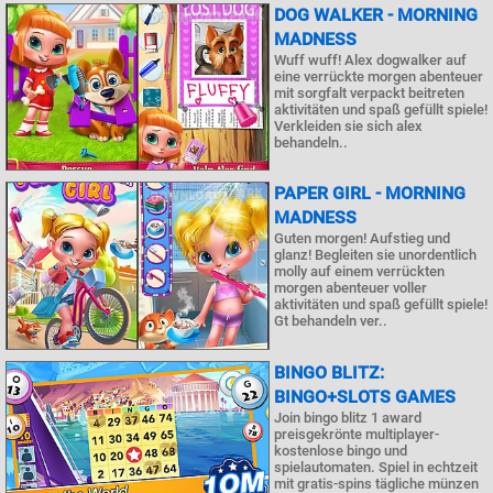
DOG WALKER - MORNING
MADNESS
Wuff wuff! Alex dogwalker auf
eine verrückte morgen abenteuer
mit sorgfalt verpackt beitreten
aktivitäten und spaß gefüllt spiele!
Verkleiden sie sich alex
behandeln..
PAPER GIRL - MORNING
MADNESS
Guten morgen! Aufstieg und
glanz! Begleiten sie unordentlich
molly auf einem verrückten
morgen abenteuer voller
aktivitäten und spaß gefüllt spiele!
Gt behandeln ver..
BINGO BLITZ:
BINGO+SLOTS GAMES
Join bingo blitz 1 award
preisgekrönte multiplayer-
kostenlose bingo und
spielautomaten. Spiel in echtzeit
mit gratis-spins tägliche münzen