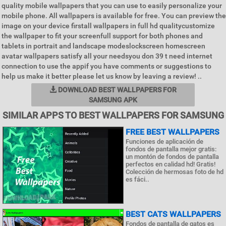
quality mobile wallpapers that you can use to easily personalize your
mobile phone. All wallpapers is available for free. You can preview the
image on your device firstall wallpapers in full hd qualitycustomize
the wallpaper to fit your screenfull support for both phones and
tablets in portrait and landscape modeslockscreen homescreen
avatar wallpapers satisfy all your needsyou don 39 t need internet
connection to use the appif you have comments or suggestions to
help us make it better please let us know by leaving a review! ..
DOWNLOAD BEST WALLPAPERS FOR
SAMSUNG APK
SIMILAR APPS TO BEST WALLPAPERS FOR SAMSUNG
FREE BEST WALLPAPERS
Funciones de aplicación de
fondos de pantalla mejor gratis:
un montón de fondos de pantalla
perfectos en calidad hd! Gratis!
Colección de hermosas foto de hd
es fáci..
BEST CATS WALLPAPERS
Fondos de pantalla de gatos es