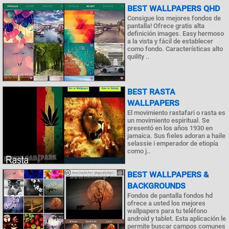
BEST WALLPAPERS QHD
Consigue los mejores fondos de
pantalla! Ofrece gratis alta
definición images. Easy hermoso
a la vista y fácil de establecer
como fondo. Características alto
quility ..
BEST RASTA
WALLPAPERS
El movimiento rastafari o rasta es
un movimiento espiritual. Se
presentó en los años 1930 en
jamaica. Sus fieles adoran a haile
selassie i emperador de etiopía
como j..
BEST WALLPAPERS &
BACKGROUNDS
Fondos de pantalla fondos hd
ofrece a usted los mejores
wallpapers para tu teléfono
android y tablet. Esta aplicación le
permite buscar campos comunes