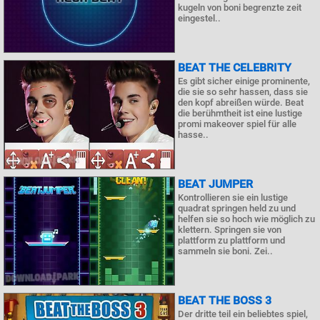
kugeln von boni begrenzte zeit
eingestel..
BEAT THE CELEBRITY
Es gibt sicher einige prominente,
die sie so sehr hassen, dass sie
den kopf abreißen würde. Beat
die berühmtheit ist eine lustige
promi makeover spiel für alle
hasse..
BEAT JUMPER
Kontrollieren sie ein lustige
quadrat springen held zu und
helfen sie so hoch wie möglich zu
klettern. Springen sie von
plattform zu plattform und
sammeln sie boni. Zei..
BEAT THE BOSS 3
Der dritte teil ein beliebtes spiel,