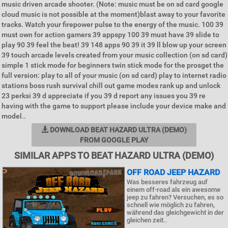
music driven arcade shooter. (Note: music must be on sd card google
cloud music is not possible at the moment)blast away to your favorite
tracks. Watch your firepower pulse to the energy of the music. 100 39
must own for action gamers 39 appspy 100 39 must have 39 slide to
play 90 39 feel the beat! 39 148 apps 90 39 it 39 ll blow up your screen
39 touch arcade levels created from your music collection (on sd card)
simple 1 stick mode for beginners twin stick mode for the prosget the
full version: play to all of your music (on sd card) play to internet radio
stations boss rush survival chill out game modes rank up and unlock
23 perksi 39 d appreciate if you 39 d report any issues you 39 re
having with the game to support please include your device make and
model..
DOWNLOAD BEAT HAZARD ULTRA (DEMO)
FROM GOOGLE PLAY
SIMILAR APPS TO BEAT HAZARD ULTRA (DEMO)
OFF ROAD JEEP HAZARD
Was besseres fahrzeug auf
einem off-road als ein awesome
jeep zu fahren? Versuchen, es so
schnell wie möglich zu fahren,
während das gleichgewicht in der
gleichen zeit..