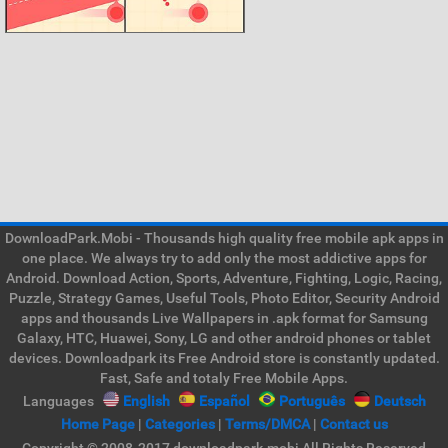
DownloadPark.Mobi - Thousands high quality free mobile apk apps in
one place. We always try to add only the most addictive apps for
Android. Download Action, Sports, Adventure, Fighting, Logic, Racing,
Puzzle, Strategy Games, Useful Tools, Photo Editor, Security Android
apps and thousands Live Wallpapers in .apk format for Samsung
Galaxy, HTC, Huawei, Sony, LG and other android phones or tablet
devices. Downloadpark its Free Android store is constantly updated.
Fast, Safe and totaly Free Mobile Apps.
Languages
English
Español
Português
Deutsch
Home Page
|
Categories
|
Terms/DMCA
|
Contact us
Copyright © 2008-2017 downloadpark.mobi All Rights Reserved