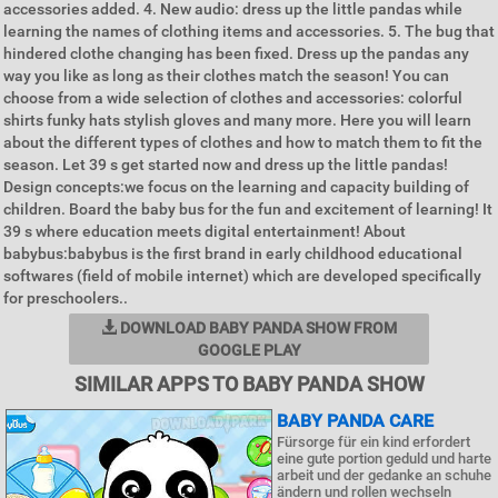
accessories added. 4. New audio: dress up the little pandas while
learning the names of clothing items and accessories. 5. The bug that
hindered clothe changing has been fixed. Dress up the pandas any
way you like as long as their clothes match the season! You can
choose from a wide selection of clothes and accessories: colorful
shirts funky hats stylish gloves and many more. Here you will learn
about the different types of clothes and how to match them to fit the
season. Let 39 s get started now and dress up the little pandas!
Design concepts:we focus on the learning and capacity building of
children. Board the baby bus for the fun and excitement of learning! It
39 s where education meets digital entertainment! About
babybus:babybus is the first brand in early childhood educational
softwares (field of mobile internet) which are developed specifically
for preschoolers..
DOWNLOAD BABY PANDA SHOW FROM
GOOGLE PLAY
SIMILAR APPS TO BABY PANDA SHOW
BABY PANDA CARE
Fürsorge für ein kind erfordert
eine gute portion geduld und harte
arbeit und der gedanke an schuhe
ändern und rollen wechseln