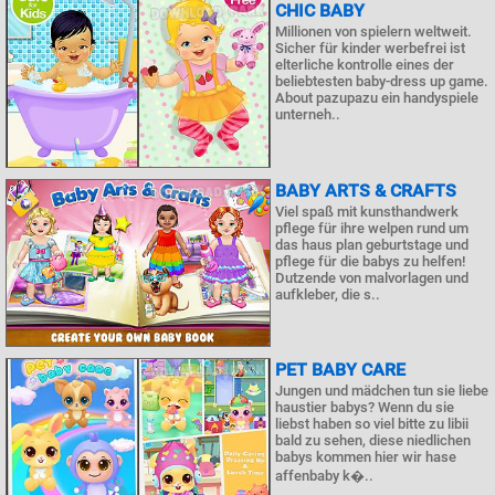
CHIC BABY
Millionen von spielern weltweit.
Sicher für kinder werbefrei ist
elterliche kontrolle eines der
beliebtesten baby-dress up game.
About pazupazu ein handyspiele
unterneh..
BABY ARTS & CRAFTS
Viel spaß mit kunsthandwerk
pflege für ihre welpen rund um
das haus plan geburtstage und
pflege für die babys zu helfen!
Dutzende von malvorlagen und
aufkleber, die s..
PET BABY CARE
Jungen und mädchen tun sie liebe
haustier babys? Wenn du sie
liebst haben so viel bitte zu libii
bald zu sehen, diese niedlichen
babys kommen hier wir hase
affenbaby k�..