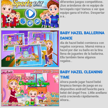
diferentes juegos competitivos.
¡Sus arándanos de vs equipo de
terciopelo rojo! Vamos s ver que
equipo gana el trofeo. Despertar
a a..
BABY HAZEL BALLERINA
DANCE
día de hazel bebé comienza con
regalos sorpresa. Mamá mima a
hazel por dar su baño en la tina
llena de juguetes de la bailarina.
Ella también tiene algunos
regalos..
BABY HAZEL CLEANING
TIME
Ahora puede jugar hazel bebé
limpieza tiempo de juego en su
dispositivo android favorito para
bebé del ángel free. Little avellano
está creciendo rápidamente.
Ahora..