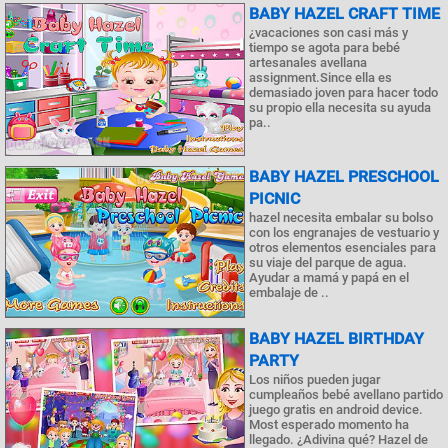
BABY HAZEL CRAFT TIME
¿vacaciones son casi más y
tiempo se agota para bebé
artesanales avellana
assignment.Since ella es
demasiado joven para hacer todo
su propio ella necesita su ayuda
pa..
BABY HAZEL PRESCHOOL
PICNIC
hazel necesita embalar su bolso
con los engranajes de vestuario y
otros elementos esenciales para
su viaje del parque de agua.
Ayudar a mamá y papá en el
embalaje de ..
BABY HAZEL BIRTHDAY
PARTY
Los niños pueden jugar
cumpleaños bebé avellano partido
juego gratis en android device.
Most esperado momento ha
llegado. ¿Adivina qué? Hazel de