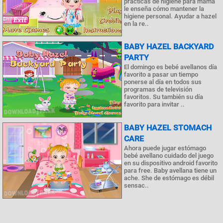
prácticas de higiene para mamá
le enseña cómo mantener la
higiene personal. Ayudar a hazel
en la re..
BABY HAZEL BACKYARD
PARTY
El domingo es bebé avellanos día
favorito a pasar un tiempo
ponerse al día en todos sus
programas de televisión
favoritos. Su también su día
favorito para invitar ..
BABY HAZEL STOMACH
CARE
Ahora puede jugar estómago
bebé avellano cuidado del juego
en su dispositivo android favorito
para free. Baby avellana tiene un
ache. She de estómago es débil
sensac..