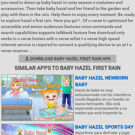
you need to dress up baby hazel in rainy season s costumes and
accessories. Then take baby hazel and her friend to the garden and
play with them in the rain. Help them to enjoy every moment. Be ready
to explore hazel s first rain. Here you go! ! . Of u verse tv optimized for
accessible and senior audiences features voice commands and
search capabilities supports talkback feature free download only
works in u verse homes with u verse wifiat t u verse high speed
internet service is required to connect a qualifying device to an at t u
verse receiver. ..
DOWNLOAD BABY HAZEL FIRST RAIN APK
SIMILAR APPS TO BABY HAZEL FIRST RAIN
BABY HAZEL NEWBORN
BABY
Hazel de bebé es muy
entusiasmado con los miembros
recién llegados en su familia un
nuevo hermanito. Ella está
esperando ansiosamente a su
madre que está trayendo la..
BABY HAZEL SPORTS DAY
deportivos para disfrutar y jugar