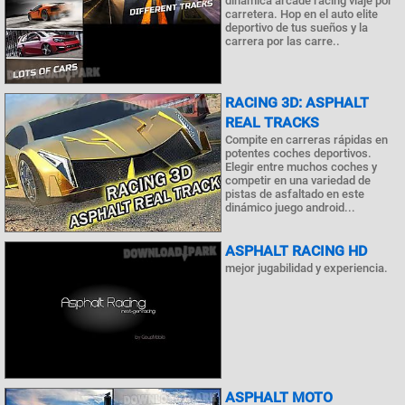
dinámica arcade racing viaje por
carretera. Hop en el auto elite
deportivo de tus sueños y la
carrera por las carre..
RACING 3D: ASPHALT
REAL TRACKS
Compite en carreras rápidas en
potentes coches deportivos.
Elegir entre muchos coches y
competir en una variedad de
pistas de asfaltado en este
dinámico juego android...
ASPHALT RACING HD
mejor jugabilidad y experiencia.
ASPHALT MOTO