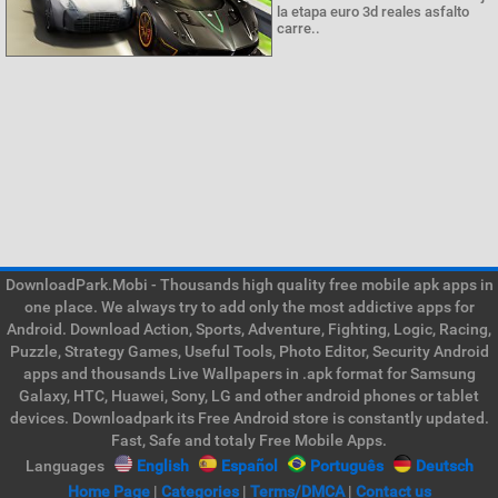
la etapa euro 3d reales asfalto
carre..
DownloadPark.Mobi - Thousands high quality free mobile apk apps in
one place. We always try to add only the most addictive apps for
Android. Download Action, Sports, Adventure, Fighting, Logic, Racing,
Puzzle, Strategy Games, Useful Tools, Photo Editor, Security Android
apps and thousands Live Wallpapers in .apk format for Samsung
Galaxy, HTC, Huawei, Sony, LG and other android phones or tablet
devices. Downloadpark its Free Android store is constantly updated.
Fast, Safe and totaly Free Mobile Apps.
Languages
English
Español
Português
Deutsch
Home Page
|
Categories
|
Terms/DMCA
|
Contact us