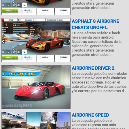
créditos stars generación
generación nivel todos l..
ASPHALT 8 AIRBORNE
CHEATS UNOFFI..
Trucos aéreos asfalto 8 hack
herramienta para android!
Nuestras características de la
aplicación: generación de
créditos stars generación
generación nivel todos l..
AIRBORNE DRIVER 2
La escapada golpeó a controlador
aéreo 2 vuelve con más dinámica
arcade racing viaje. Hop en el
auto elite deportivo de tus sueños
y la carrera por las carreteras d..
AIRBORNE SPEED
La escapada golpeó aire
velocidad regresa con más