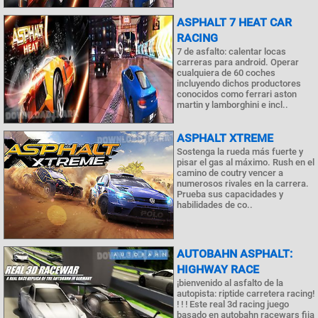
ASPHALT 7 HEAT CAR
RACING
7 de asfalto: calentar locas
carreras para android. Operar
cualquiera de 60 coches
incluyendo dichos productores
conocidos como ferrari aston
martin y lamborghini e incl..
ASPHALT ХTREME
Sostenga la rueda más fuerte y
pisar el gas al máximo. Rush en el
camino de coutry vencer a
numerosos rivales en la carrera.
Prueba sus capacidades y
habilidades de co..
AUTOBAHN ASPHALT:
HIGHWAY RACE
¡bienvenido al asfalto de la
autopista: riptide carretera racing!
! ! ! Este real 3d racing juego
basado en autobahn racewars fija