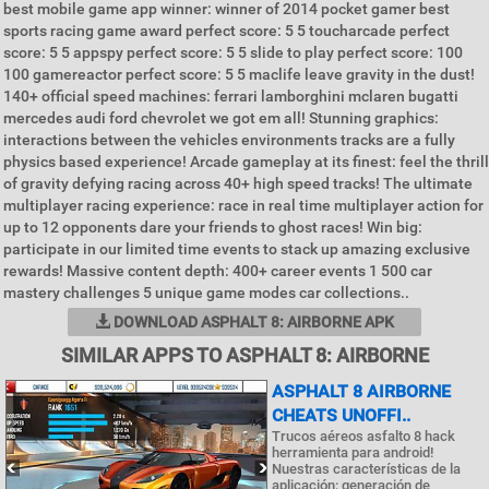
best mobile game app winner: winner of 2014 pocket gamer best
sports racing game award perfect score: 5 5 toucharcade perfect
score: 5 5 appspy perfect score: 5 5 slide to play perfect score: 100
100 gamereactor perfect score: 5 5 maclife leave gravity in the dust!
140+ official speed machines: ferrari lamborghini mclaren bugatti
mercedes audi ford chevrolet we got em all! Stunning graphics:
interactions between the vehicles environments tracks are a fully
physics based experience! Arcade gameplay at its finest: feel the thrill
of gravity defying racing across 40+ high speed tracks! The ultimate
multiplayer racing experience: race in real time multiplayer action for
up to 12 opponents dare your friends to ghost races! Win big:
participate in our limited time events to stack up amazing exclusive
rewards! Massive content depth: 400+ career events 1 500 car
mastery challenges 5 unique game modes car collections..
DOWNLOAD ASPHALT 8: AIRBORNE APK
SIMILAR APPS TO ASPHALT 8: AIRBORNE
ASPHALT 8 AIRBORNE
CHEATS UNOFFI..
Trucos aéreos asfalto 8 hack
herramienta para android!
Nuestras características de la
aplicación: generación de