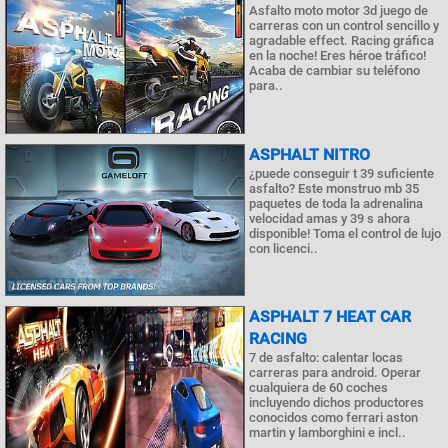
Asfalto moto motor 3d juego de
carreras con un control sencillo y
agradable effect. Racing gráfica
en la noche! Eres héroe tráfico!
Acaba de cambiar su teléfono
para..
ASPHALT NITRO
¿puede conseguir t 39 suficiente
asfalto? Este monstruo mb 35
paquetes de toda la adrenalina
velocidad amas y 39 s ahora
disponible! Toma el control de lujo
con licenci..
ASPHALT 7 HEAT CAR
RACING
7 de asfalto: calentar locas
carreras para android. Operar
cualquiera de 60 coches
incluyendo dichos productores
conocidos como ferrari aston
martin y lamborghini e incl..