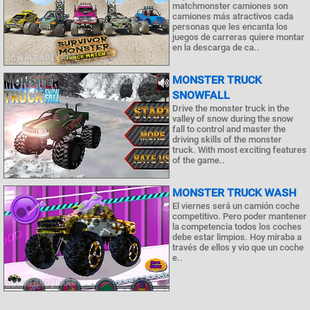
matchmonster camiones son
camiones más atractivos cada
personas que les encanta los
juegos de carreras quiere montar
en la descarga de ca..
MONSTER TRUCK
SNOWFALL
Drive the monster truck in the
valley of snow during the snow
fall to control and master the
driving skills of the monster
truck. With most exciting features
of the game..
MONSTER TRUCK WASH
El viernes será un camión coche
competitivo. Pero poder mantener
la competencia todos los coches
debe estar limpios. Hoy miraba a
través de ellos y vio que un coche
e..