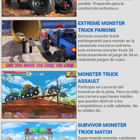
posible. Prepárate para la
conducción extrema e..
EXTREME MONSTER
TRUCK PARKING
Extreme monster truck
parkingwants para montar en la
camioneta monstruo extrema
este extreme monster truck 3d
estacionamiento al juego de 3d es
realmente juegos de suavi..
MONSTER TRUCK
ASSAULT
Participar en carreras del
monstruo de la pista. Pero no sólo
una carrera aquí tienes misiles
que pueden destruir a los
competidores a salir adelante. No
te olvides de..
SURVIVOR MONSTER
TRUCK MATCH
Superviviente monster camiones