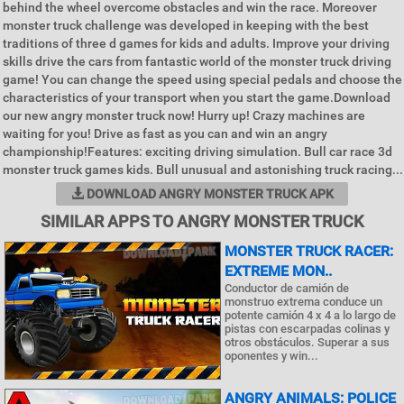
behind the wheel overcome obstacles and win the race. Moreover
monster truck challenge was developed in keeping with the best
traditions of three d games for kids and adults. Improve your driving
skills drive the cars from fantastic world of the monster truck driving
game! You can change the speed using special pedals and choose the
characteristics of your transport when you start the game.Download
our new angry monster truck now! Hurry up! Crazy machines are
waiting for you! Drive as fast as you can and win an angry
championship!Features: exciting driving simulation. Bull car race 3d
monster truck games kids. Bull unusual and astonishing truck racing...
DOWNLOAD ANGRY MONSTER TRUCK APK
SIMILAR APPS TO ANGRY MONSTER TRUCK
MONSTER TRUCK RACER:
EXTREME MON..
Conductor de camión de
monstruo extrema conduce un
potente camión 4 x 4 a lo largo de
pistas con escarpadas colinas y
otros obstáculos. Superar a sus
oponentes y win...
ANGRY ANIMALS: POLICE