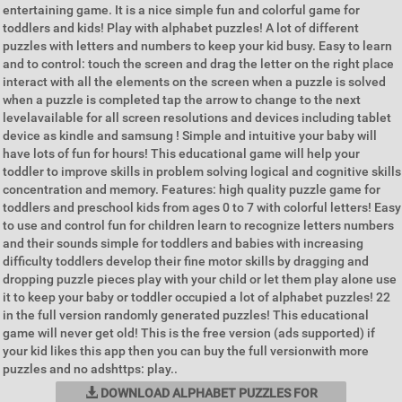
entertaining game. It is a nice simple fun and colorful game for
toddlers and kids! Play with alphabet puzzles! A lot of different
puzzles with letters and numbers to keep your kid busy. Easy to learn
and to control: touch the screen and drag the letter on the right place
interact with all the elements on the screen when a puzzle is solved
when a puzzle is completed tap the arrow to change to the next
levelavailable for all screen resolutions and devices including tablet
device as kindle and samsung ! Simple and intuitive your baby will
have lots of fun for hours! This educational game will help your
toddler to improve skills in problem solving logical and cognitive skills
concentration and memory. Features: high quality puzzle game for
toddlers and preschool kids from ages 0 to 7 with colorful letters! Easy
to use and control fun for children learn to recognize letters numbers
and their sounds simple for toddlers and babies with increasing
difficulty toddlers develop their fine motor skills by dragging and
dropping puzzle pieces play with your child or let them play alone use
it to keep your baby or toddler occupied a lot of alphabet puzzles! 22
in the full version randomly generated puzzles! This educational
game will never get old! This is the free version (ads supported) if
your kid likes this app then you can buy the full versionwith more
puzzles and no adshttps: play..
DOWNLOAD ALPHABET PUZZLES FOR