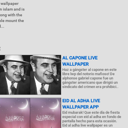
 wallpaper
n islam and is
long with the
mple mount the
...
R
AL CAPONE LIVE
WALLPAPER
Haz a gángster al capone en este
libre lwp del notorio mafioso! De
alphonse gabriel capone fue un
gángster americano que dirigió un
sindicato del crimen era prohibici..
EID AL ADHA LIVE
WALLPAPER APP
Eid mubarak! Que este día de fiesta
especial con eid al adha en fondo de
pantalla hecho para esta ocasión.
Eid al adha live wallpaper es un