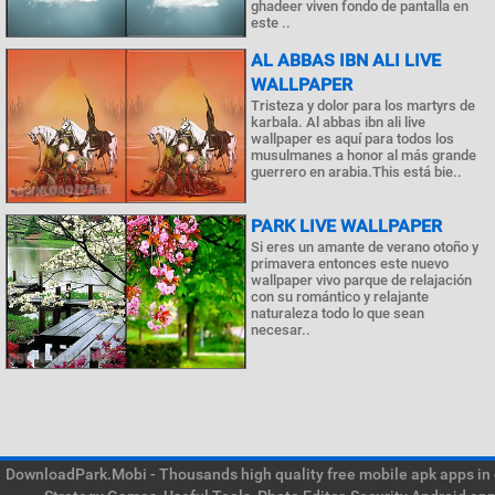
ghadeer viven fondo de pantalla en
este ..
AL ABBAS IBN ALI LIVE
WALLPAPER
Tristeza y dolor para los martyrs de
karbala. Al abbas ibn ali live
wallpaper es aquí para todos los
musulmanes a honor al más grande
guerrero en arabia.This está bie..
PARK LIVE WALLPAPER
Si eres un amante de verano otoño y
primavera entonces este nuevo
wallpaper vivo parque de relajación
con su romántico y relajante
naturaleza todo lo que sean
necesar..
DownloadPark.Mobi - Thousands high quality free mobile apk apps in on