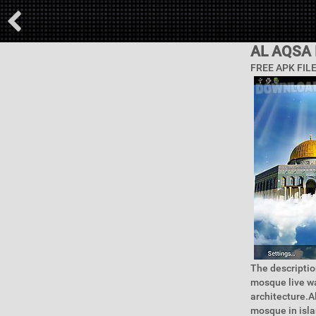
AL AQSA
FREE APK FIL
The descriptio
mosque live wa
architecture.A
mosque in islam