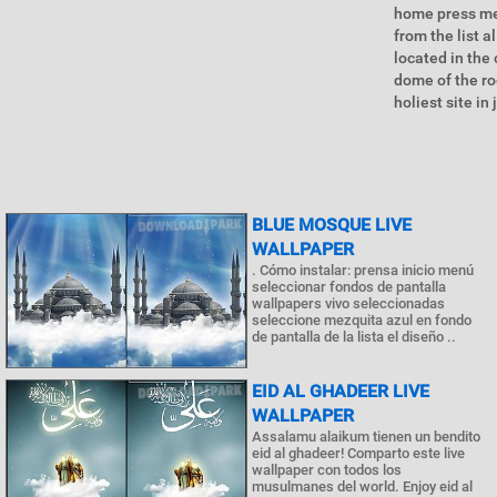
home press men
from the list 
located in the
dome of the ro
holiest site i
BLUE MOSQUE LIVE
WALLPAPER
. Cómo instalar: prensa inicio menú
seleccionar fondos de pantalla
wallpapers vivo seleccionadas
seleccione mezquita azul en fondo
de pantalla de la lista el diseño ..
EID AL GHADEER LIVE
WALLPAPER
Assalamu alaikum tienen un bendito
eid al ghadeer! Comparto este live
wallpaper con todos los
musulmanes del world. Enjoy eid al