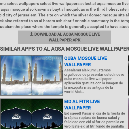
u select wallpapers select live wallpapers select al aqsa mosque live
al aqsa mosque also known as bayt al muqaddas is the third holiest site i
 old city of jerusalem. The site on which the silver domed mosque sits a
ck also referred to as al haram ash sharif or noble sanctuary is the te
n judaism the place where the temple is generally accepted to have stood
DOWNLOAD AL AQSA MOSQUE LIVE
WALLPAPER APK
SIMILAR APPS TO AL AQSA MOSQUE LIVE WALLPAPE
QUBA MOSQUE LIVE
WALLPAPER
Assalamu alaikum! Estamos
orgullosos de presentar usted nuevo
quba mezquita live wallpaper
aplicación gratuita con la imagen de
la mezquita más antigua de la
world.Mak..
EID AL FITR LIVE
WALLPAPER
Eid saeed! Pasar el día de la fiesta de
la rápida ruptura de buena salud y
felicidad con eid al fitr de pantalla en
vivo! Este eid al fitr fondo de pantalla