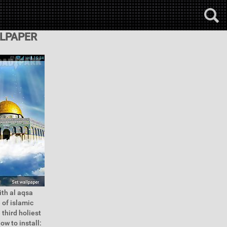
LLPAPER
th al aqsa
 of islamic
 third holiest
ow to install: