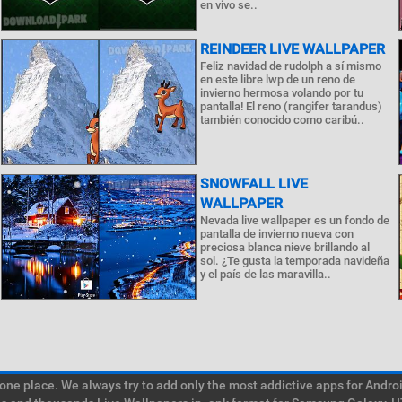
en vivo se..
REINDEER LIVE WALLPAPER
Feliz navidad de rudolph a sí mismo
en este libre lwp de un reno de
invierno hermosa volando por tu
pantalla! El reno (rangifer tarandus)
también conocido como caribú..
SNOWFALL LIVE
WALLPAPER
Nevada live wallpaper es un fondo de
pantalla de invierno nueva con
preciosa blanca nieve brillando al
sol. ¿Te gusta la temporada navideña
y el país de las maravilla..
e place. We always try to add only the most addictive apps for Android