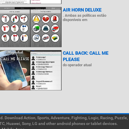
AIR HORN DELUXE
. Ambas as políticas estão
disponíveis em
CALL BACK: CALL ME
PLEASE
do operador atual
. Download Action, Sports, Adventure, Fighting, Logic, Racing, Puzzle,
TC, Huawei, Sony, LG and other android phones or tablet devices.