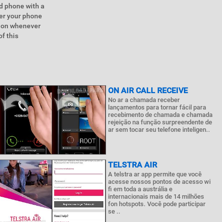
d phone with a
wer your phone
ation whenever
f this
ON AIR CALL RECEIVE
No ar a chamada receber
lançamentos para tornar fácil para
recebimento de chamada e chamada
rejeição na função surpreendente de
ar sem tocar seu telefone inteligen..
TELSTRA AIR
A telstra ar app permite que você
acesse nossos pontos de acesso wi
fi em toda a austrália e
internacionais mais de 14 milhões
fon hotspots. Você pode participar
se ..