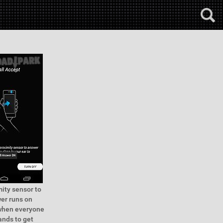
mity sensor to
wer runs on
 when everyone
ands to get