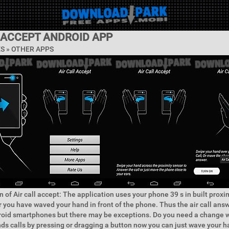
 ACCEPT ANDROID APP
ES » OTHER APPS
 of Air call accept: The application uses your phone 39 s in built proxi
 you have waved your hand in front of the phone. Thus the air call ans
droid smartphones but there may be exceptions. Do you need a change
nds calls by pressing or dragging a button now you can just wave your h