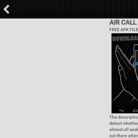
AIR CALL
FREE APK FIL
The description
detect whether
almost all an
out there atte