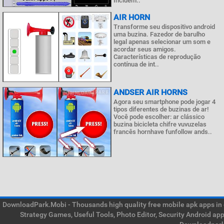
Incluem..
AIR HORN
Transforme seu dispositivo android
uma buzina. Fazedor de barulho
legal apenas selecionar um som e
acordar seus amigos.
Características de reprodução
contínua de int..
ANDSER AIR HORNS
Agora seu smartphone pode jogar 4
tipos diferentes de buzinas de ar!
Você pode escolher: ar clássico
buzina bicicleta chifre vuvuzelas
francês hornhave funfollow ands..
DownloadPark.Mobi - Thousands high quality free mobile apk apps in on
Strategy Games, Useful Tools, Photo Editor, Security Android ap