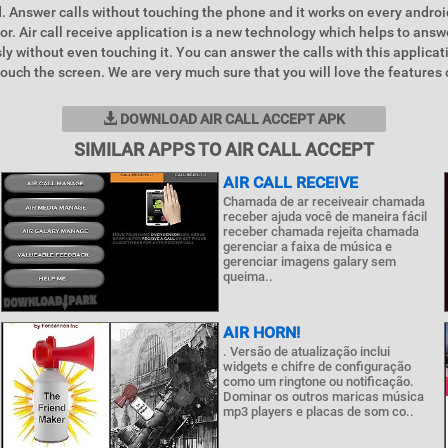
. Answer calls without touching the phone and it works on every androi
or. Air call receive application is a new technology which helps to ans
ssly without even touching it. You can answer the calls with this applic
touch the screen. We are very much sure that you will love the features o
DOWNLOAD AIR CALL ACCEPT APK
SIMILAR APPS TO AIR CALL ACCEPT
AIR CALL RECEIVE
Chamada de ar receiveair chamada
receber ajuda você de maneira fácil
receber chamada rejeita chamada
gerenciar a faixa de música e
gerenciar imagens galary sem
queima..
AIR HORN!
. Versão de atualização inclui
widgets e chifre de configuração
como um ringtone ou notificação.
Dominar os outros maricas música
mp3 players e placas de som co..