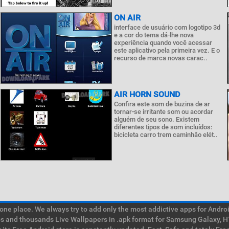
ON AIR
interface de usuário com logotipo 3d
e a cor do tema dá-lhe nova
experiência quando você acessar
este aplicativo pela primeira vez. E o
recurso de marca novas carac..
AIR HORN SOUND
Confira este som de buzina de ar
tornar-se irritante som ou acordar
alguém de seu sono. Existem
diferentes tipos de som incluídos:
bicicleta carro trem caminhão elét..
e place. We always try to add only the most addictive apps for Android
ps and thousands Live Wallpapers in .apk format for Samsung Galaxy, H