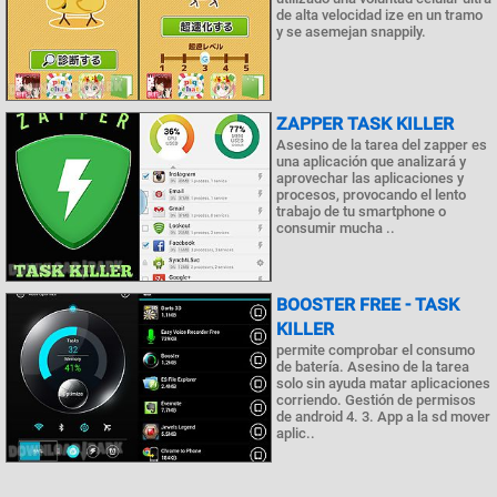
de alta velocidad ize en un tramo
y se asemejan snappily.
ZAPPER TASK KILLER
Asesino de la tarea del zapper es
una aplicación que analizará y
aprovechar las aplicaciones y
procesos, provocando el lento
trabajo de tu smartphone o
consumir mucha ..
BOOSTER FREE - TASK
KILLER
permite comprobar el consumo
de batería. Asesino de la tarea
solo sin ayuda matar aplicaciones
corriendo. Gestión de permisos
de android 4. 3. App a la sd mover
aplic..