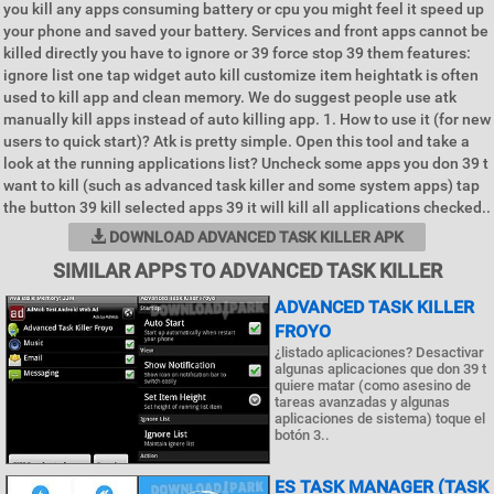
you kill any apps consuming battery or cpu you might feel it speed up
your phone and saved your battery. Services and front apps cannot be
killed directly you have to ignore or 39 force stop 39 them features:
ignore list one tap widget auto kill customize item heightatk is often
used to kill app and clean memory. We do suggest people use atk
manually kill apps instead of auto killing app. 1. How to use it (for new
users to quick start)? Atk is pretty simple. Open this tool and take a
look at the running applications list? Uncheck some apps you don 39 t
want to kill (such as advanced task killer and some system apps) tap
the button 39 kill selected apps 39 it will kill all applications checked..
DOWNLOAD ADVANCED TASK KILLER APK
SIMILAR APPS TO ADVANCED TASK KILLER
ADVANCED TASK KILLER
FROYO
¿listado aplicaciones? Desactivar
algunas aplicaciones que don 39 t
quiere matar (como asesino de
tareas avanzadas y algunas
aplicaciones de sistema) toque el
botón 3..
ES TASK MANAGER (TASK